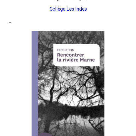
Collège Les Indes
–